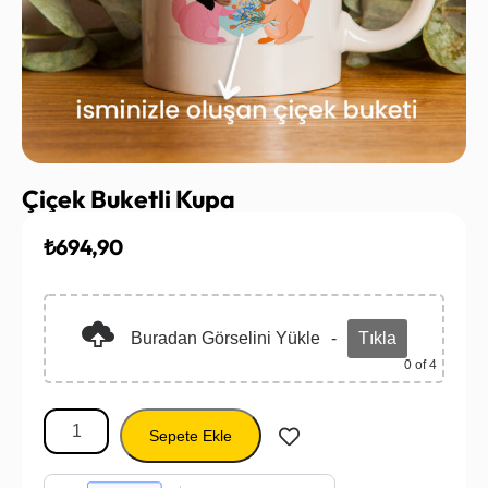
Çiçek Buketli Kupa
₺
694,90
Buradan Görselini Yükle
-
Tıkla
0
of 4
Sepete Ekle