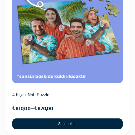
4 Kişilik Nah Puzzle
₺
810,00
–
₺
870,00
Seçenekler