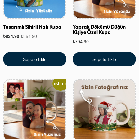
Tasarımlı Sihirli Nah Kupa
Yaprak Dökümü Düğün
Kişiye Özel Kupa
₺
834,90
₺
854,90
₺
794,90
Sepete Ekle
Sepete Ekle
İndirim!