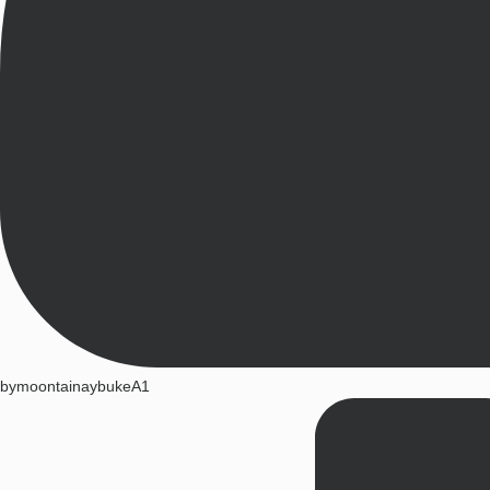
by
moontainaybukeA1